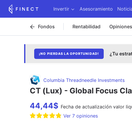
Invertir
Asesoramiento
Notici
Fondos
Rentabilidad
Opinione
¿Tu estra
¡NO PIERDAS LA OPORTUNIDAD!
Columbia Threadneedle Investments
CT (Lux) - Global Focus C
44,44
$
Fecha de
actualización
valor liq
Ver
7
opiniones