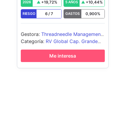
+
19,72
%
+
10,44
%
2026
5 AÑOS
6
/
7
0,900
%
RIESGO
GASTOS
Gestora
:
Threadneedle Management
Luxembourg S.A.
Categoría
:
RV Global Cap. Grande
Growth
Me interesa