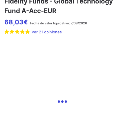
Fidelity Funds - Global Technology
Fund A-Acc-EUR
68,03
€
Fecha de
valor liquidativo:
7/08/2026
Ver
21
opiniones