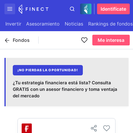
Identifícate
Invertir
Asesoramiento
Noticias
Rankings de fondos
Fondos
Me interesa
¡NO PIERDAS LA OPORTUNIDAD!
¿Tu estrategia financiera está lista? Consulta
GRATIS con un asesor financiero y toma ventaja
del mercado