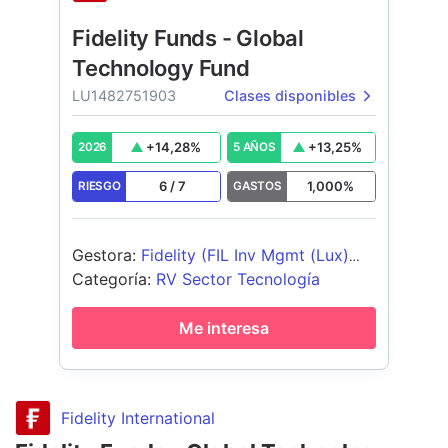
Fidelity Funds - Global
Technology Fund
LU1482751903
Clases disponibles
+
14,28
%
+
13,25
%
2026
5 AÑOS
6
/
7
1,000
%
RIESGO
GASTOS
Gestora
:
Fidelity (FIL Inv Mgmt (Lux)
S.A.)
Categoría
:
RV Sector Tecnología
Me interesa
Fidelity International