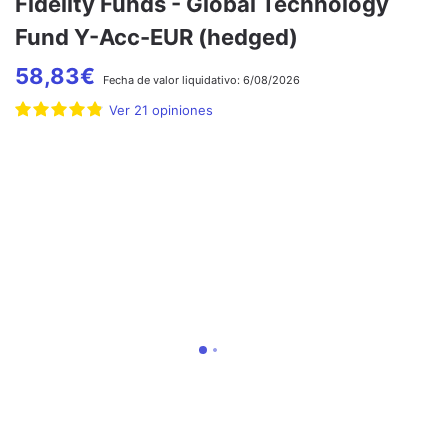
Fidelity Funds - Global Technology
Fund Y-Acc-EUR (hedged)
58,83
€
Fecha de
valor liquidativo:
6/08/2026
Ver
21
opiniones