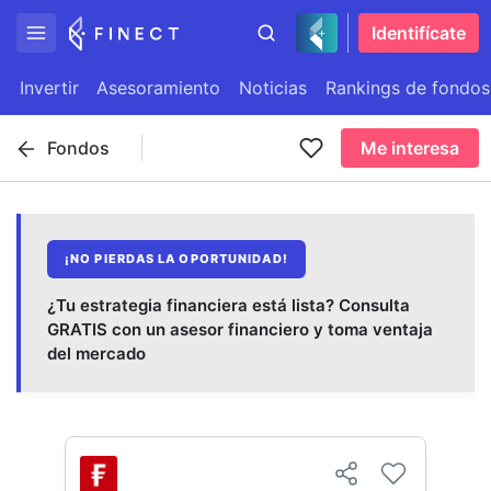
Identifícate
Invertir
Asesoramiento
Noticias
Rankings de fondos
Fondos
Me interesa
¡NO PIERDAS LA OPORTUNIDAD!
¿Tu estrategia financiera está lista? Consulta
GRATIS con un asesor financiero y toma ventaja
del mercado