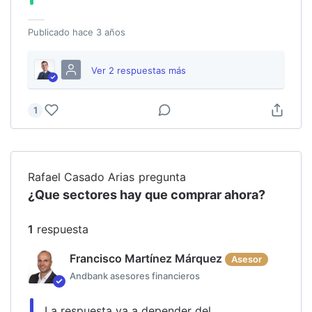
Publicado
hace 3 años
Ver
2
respuesta
s
más
1
Rafael Casado Arias
pregunta
¿Que sectores hay que comprar ahora?
1
respuesta
Francisco Martínez Márquez
Asesor
Andbank asesores financieros
La respuesta va a depender del 