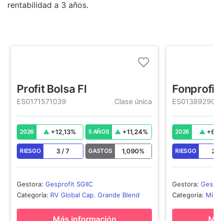
rentabilidad a 3 años.
Profit Bolsa FI
Fonprofit 
ES0171571039
Clase única
ES013892903
+
12,13
%
+
11,24
%
+
6,
2026
5 AÑOS
2026
3
/
7
1,090
%
2
RIESGO
GASTOS
RIESGO
Gestora
:
Gesprofit SGIIC
Gestora
:
Gespro
Categoría
:
RV Global Cap. Grande Blend
Categoría
:
Mixt
Más información
Más