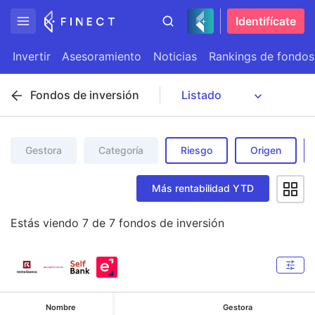
Identifícate
Invertir
Asesoramiento
Noticias
Rankings de fondos
Fondos de inversión
Gestora
Categoría
Riesgo
Origen
Más rentabilidad YTD
Estás viendo
7
de
7
fondos de inversión
Nombre
Gestora