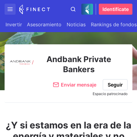
Identifícate
Invertir
Asesoramiento
Noticias
Rankings de fondos
Andbank Private
Bankers
Enviar mensaje
Seguir
Espacio patrocinado
¿Y si estamos en la era de la
energía y materiales y no