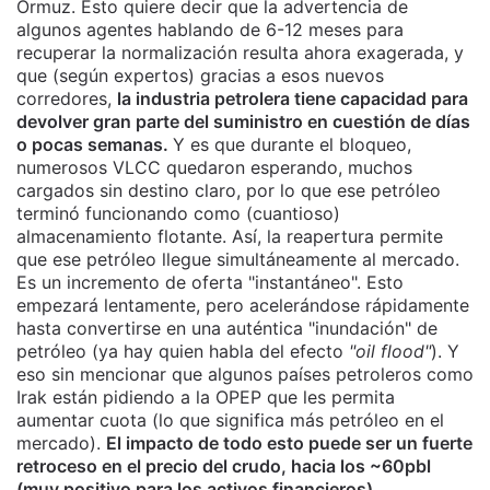
Ormuz. Esto quiere decir que la advertencia de
algunos agentes hablando de 6-12 meses para
recuperar la normalización resulta ahora exagerada, y
que (según expertos) gracias a esos nuevos
corredores,
la industria petrolera tiene capacidad para
devolver gran parte del suministro en cuestión de días
o pocas semanas.
Y es que durante el bloqueo,
numerosos VLCC quedaron esperando, muchos
cargados sin destino claro, por lo que ese petróleo
terminó funcionando como (cuantioso)
almacenamiento flotante. Así, la reapertura permite
que ese petróleo llegue simultáneamente al mercado.
Es un incremento de oferta "instantáneo". Esto
empezará lentamente, pero acelerándose rápidamente
hasta convertirse en una auténtica "inundación" de
petróleo (ya hay quien habla del efecto
"oil flood"
). Y
eso sin mencionar que algunos países petroleros como
Irak están pidiendo a la OPEP que les permita
aumentar cuota (lo que significa más petróleo en el
mercado).
El impacto de todo esto puede ser un fuerte
retroceso en el precio del crudo, hacia los ~60pbl
(muy positivo para los activos financieros).