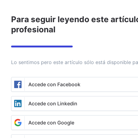
Para seguir leyendo este artícul
Invertir
Asesoramiento
Noticias
Rankings de fondos
profesional
BNY Investments -
Lo sentimos pero este artículo sólo está disponible pa
España
Accede con Facebook
Enviar mensaje
Seguir
Espacio patrocinado
Accede con Linkedin
Accede con Google
Expandiéndose hacia el
value