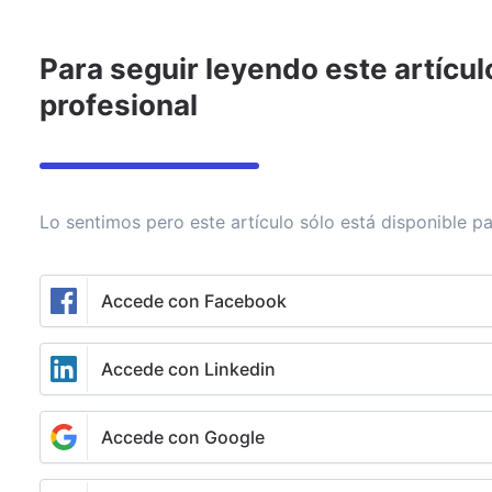
Para seguir leyendo este artícul
Invertir
Asesoramiento
Noticias
Rankings de fondos
profesional
Schroders
Lo sentimos pero este artículo sólo está disponible pa
Enviar mensaje
Seguir
Accede con Facebook
Espacio patrocinado
Accede con Linkedin
Sectores y estilos de renta
Accede con Google
variable llamados a brillar