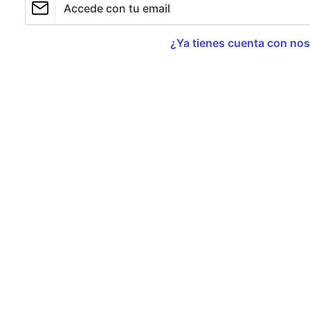
sobre cimientos frágiles
Accede con tu email
¿Ya tienes cuenta con no
29 de abril de 2026
La recuperación de los mercados en las últimas