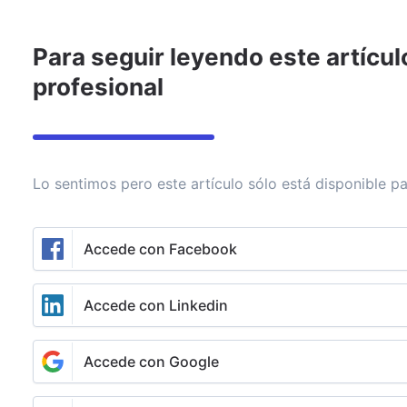
Para seguir leyendo este artícul
Invertir
Asesoramiento
Noticias
Rankings de fondos
profesional
Schroders
Lo sentimos pero este artículo sólo está disponible pa
Enviar mensaje
Seguir
Accede con Facebook
Espacio patrocinado
Accede con Linkedin
Vuelven los “espíritus
Accede con Google
animales” al mercado, pero