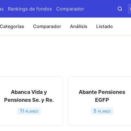
as
Rankings de fondos
Comparador
Categorías
Comparador
Análisis
Listado
Abanca Vida y
Abante Pensiones
Pensiones Se. y Re.
EGFP
11
planes
5
planes