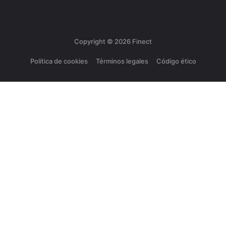
Copyright ©
2026
Finect
Política de cookies
Términos legales
Código ético