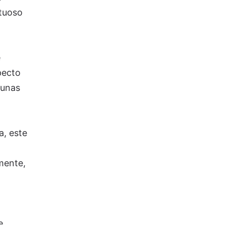
rtuoso
e
pecto
 unas
a, este
mente,
n
e