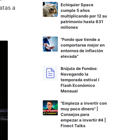
Echiquier Space
atas a
cumple 5 años
multiplicando por 12 su
patrimonio hasta 631
millones
"Fondo que tiende a
comportarse mejor en
entornos de inflación
elevada"
Brújula de Fondos:
Navegando la
temporada estival I
Flash Económico
Mensual
"Empieza a invertir con
muy poco dinero" |
Consejos para
empezar a invertir #4 |
Finect Talks