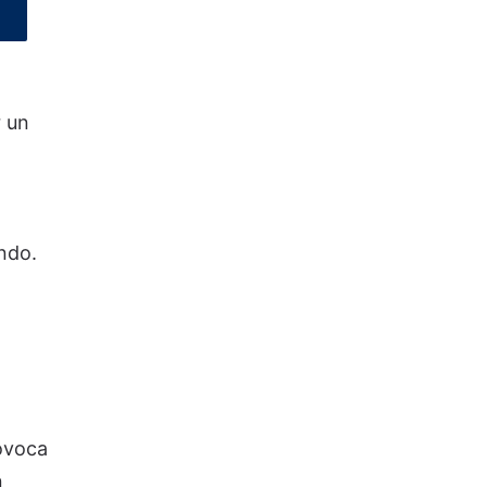
r un
ndo.
ovoca
n