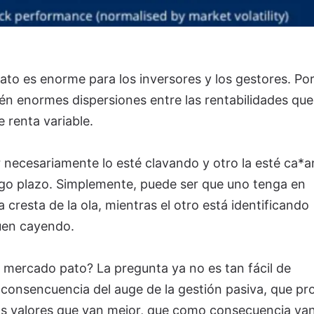
ato es enorme para los inversores y los gestores. Po
én enormes dispersiones entre las rentabilidades que
 renta variable.
r necesariamente lo esté clavando y otro la esté ca*a
rgo plazo. Simplemente, puede ser que uno tenga en
a cresta de la ola, mientras el otro está identificando
guen cayendo.
l mercado pato? La pregunta ya no es tan fácil de
consencuencia del auge de la gestión pasiva, que pr
os valores que van mejor, que como consecuencia va