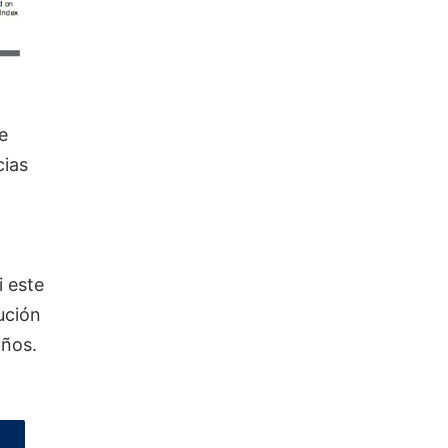
e
cias
 este
ución
años.