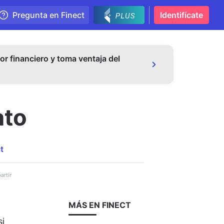
Pregunta en Finect
Identifícate
or financiero y toma ventaja del
ato
t
rtir
MÁS EN FINECT
si