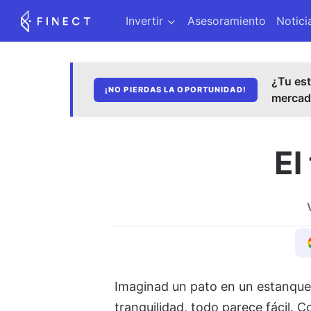
Invertir
Asesoramiento
Notici
¿Tu est
¡NO PIERDAS LA OPORTUNIDAD!
merca
El
Imaginad un pato en un estanque.
tranquilidad, todo parece fácil. C