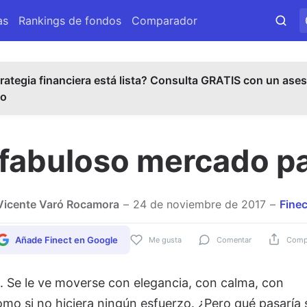
as
Rankings de fondos
Comparador
rategia financiera está lista? Consulta GRATIS con un ases
do
 fabuloso mercado p
Vicente Varó Rocamora
24 de noviembre de 2017
Finec
Añade Finect en Google
Me gusta
Comentar
Compa
 Se le ve moverse con elegancia, con calma, con
omo si no hiciera ningún esfuerzo. ¿Pero qué pasaría 