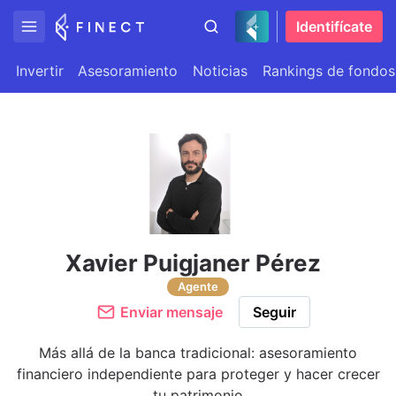
Identifícate
Invertir
Asesoramiento
Noticias
Rankings de fondos
Xavier Puigjaner Pérez
Agente
Enviar mensaje
Seguir
Más allá de la banca tradicional: asesoramiento
financiero independiente para proteger y hacer crecer
tu patrimonio