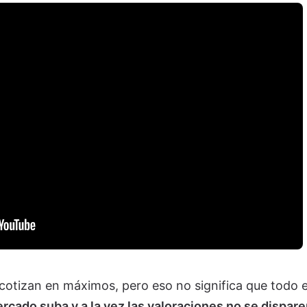
s cotizan en máximos, pero eso no significa que todo 
rcado suba y a la vez las valoraciones no se dispar