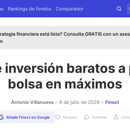
as
Rankings de fondos
Comparador
rategia financiera está lista? Consulta GRATIS con un ases
do
 inversión baratos a
bolsa en máximos
Antonio Villanueva
8 de julio de 2026
Finect
Añade Finect en Google
Me gusta
Comentar
Compa