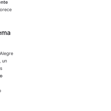
ente
vorece
tema
 Alegre
, un
s
no
o