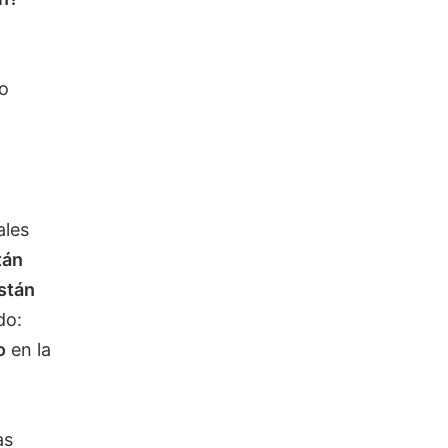
o
ales
tán
stán
do:
o
en la
as