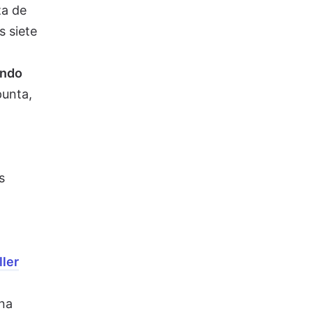
za de
s siete
endo
punta,
s
ler
una