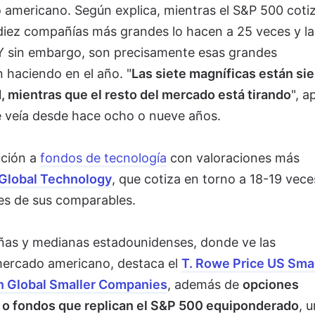
o americano. Según explica, mientras el S&P 500 coti
 diez compañías más grandes lo hacen a 25 veces y la
 Y sin embargo, son precisamente esas grandes
n haciendo en el año. "
Las siete magníficas están si
d, mientras que el resto del mercado está tirando
", a
e veía desde hace ocho o nueve años.
ición a
fondos de tecnología
con valoraciones más
 Global Technology
, que cotiza en torno a 18-19 vece
ces de sus comparables.
ñas y medianas estadounidenses, donde ve las
 mercado americano, destaca el
T. Rowe Price US Smal
 Global Smaller Companies
, además de
opciones
 o fondos que replican el S&P 500 equiponderado
, 