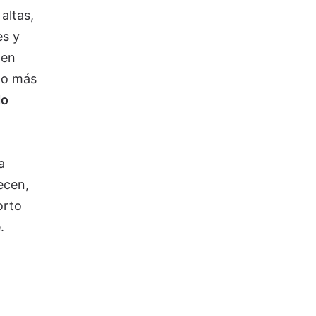
altas,
es y
 en
lo más
do
a
ecen,
orto
.