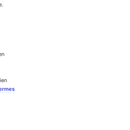
e.
en
ien
Hermes