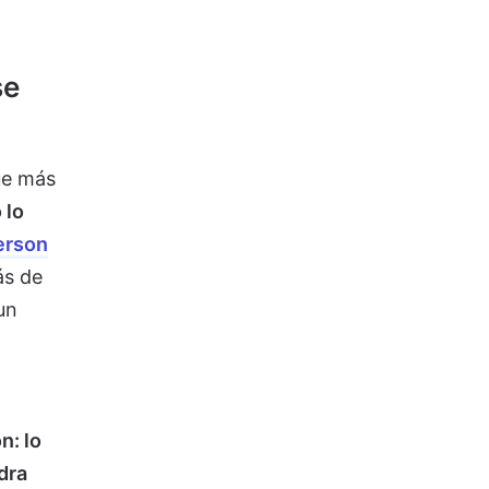
se
ue más
 lo
erson
ás de
un
n: lo
dra