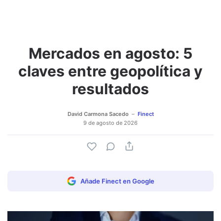
Mercados en agosto: 5
Adjuntar imagen
Comentar
claves entre geopolítica y
resultados
David Carmona Sacedo
Finect
9 de agosto de 2026
Añade Finect en Google