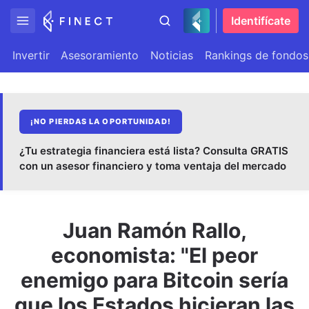
Identifícate
Invertir
Asesoramiento
Noticias
Rankings de fondos
¡NO PIERDAS LA OPORTUNIDAD!
¿Tu estrategia financiera está lista? Consulta GRATIS
con un asesor financiero y toma ventaja del mercado
Juan Ramón Rallo,
economista: "El peor
enemigo para Bitcoin sería
que los Estados hicieran las