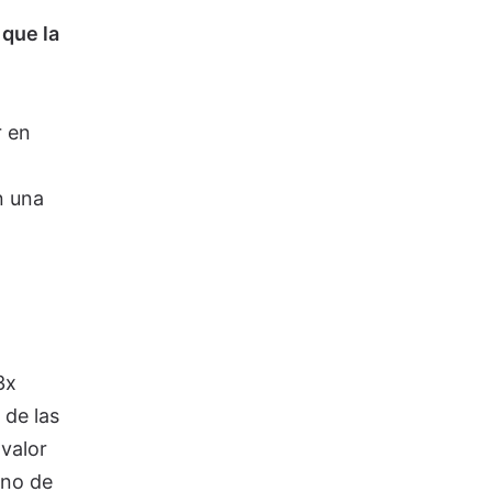
r
 que la
r en
n una
3x
 de las
valor
uno de