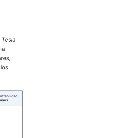
 Tesla
ha
res,
los
entabilidad
 años