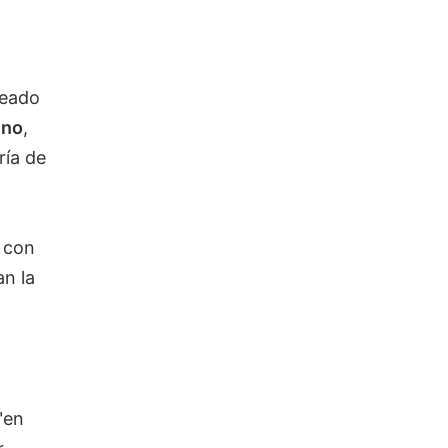
peado
ino
,
ría de
 con
n la
"en