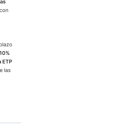
las
 con
plazo
,10%
a ETP
e las