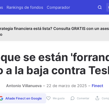
as
Rankings de fondos
Comparador
rategia financiera está lista? Consulta GRATIS con un ases
do
 que se están 'forran
 a la baja contra Tes
Antonio Villanueva
22 de marzo de 2025
Finect
Añade Finect en Google
Me gusta
Comentar
Compa