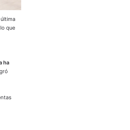
 última
 lo que
a ha
ogró
entas