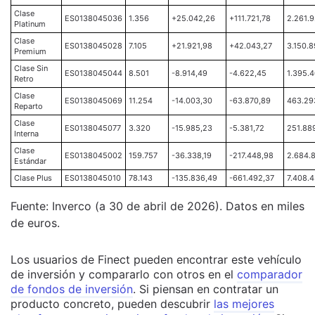
Clase
ES0138045036
1.356
+25.042,26
+111.721,78
2.261.
Platinum
Clase
ES0138045028
7.105
+21.921,98
+42.043,27
3.150.
Premium
Clase Sin
ES0138045044
8.501
-8.914,49
-4.622,45
1.395.
Retro
Clase
ES0138045069
11.254
-14.003,30
-63.870,89
463.29
Reparto
Clase
ES0138045077
3.320
-15.985,23
-5.381,72
251.88
Interna
Clase
ES0138045002
159.757
-36.338,19
-217.448,98
2.684.
Estándar
Clase Plus
ES0138045010
78.143
-135.836,49
-661.492,37
7.408.4
Fuente: Inverco (a 30 de abril de 2026). Datos en miles
de euros.
Los usuarios de Finect pueden encontrar este vehículo
de inversión y compararlo con otros en el
comparador
de fondos de inversión
. Si piensan en contratar un
producto concreto, pueden descubrir
las mejores