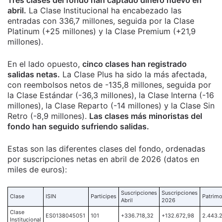
Tres clases del fondo han captado dinero nuevo en
abril.
La Clase Institucional ha encabezado las
entradas con 336,7 millones, seguida por la Clase
Platinum (+25 millones) y la Clase Premium (+21,9
millones).
En el lado opuesto,
cinco clases han registrado
salidas netas.
La Clase Plus ha sido la más afectada,
con reembolsos netos de -135,8 millones, seguida por
la Clase Estándar (-36,3 millones), la Clase Interna (-16
millones), la Clase Reparto (-14 millones) y la Clase Sin
Retro (-8,9 millones).
Las clases más minoristas del
fondo han seguido sufriendo salidas.
Estas son las diferentes clases del fondo, ordenadas
por suscripciones netas en abril de 2026 (datos en
miles de euros):
Suscripciones
Suscripciones
Clase
ISIN
Participes
Patrimo
Abril
2026
Clase
ES0138045051
101
+336.718,32
+132.672,98
2.443.
Institucional