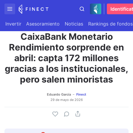
Identifíca
Invertir
Asesoramiento
Noticias
Rankings de fondos
CaixaBank Monetario
Rendimiento sorprende en
abril: capta 172 millones
gracias a los institucionales,
pero salen minoristas
Eduardo García
Finect
29 de mayo de 2026