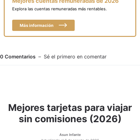
Mejores cuentas remuneradas de 2026
Explora las cuentas remuneradas más rentables.
Más información
0
Comentarios
Sé el primero en comentar
Mejores tarjetas para viajar
Adjuntar imagen
Comentar
sin comisiones (2026)
Asun Infante