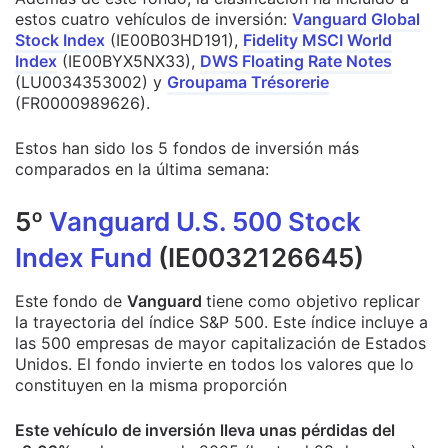
estos cuatro vehículos de inversión:
Vanguard Global
Stock Index
(IE00B03HD191),
Fidelity MSCI World
Index
(IE00BYX5NX33),
DWS Floating Rate Notes
(LU0034353002) y
Groupama Trésorerie
(FR0000989626).
Estos han sido los 5 fondos de inversión más
comparados en la última semana:
5º
Vanguard U.S. 500 Stock
Index Fund
(IE0032126645)
Este fondo de
Vanguard
tiene como objetivo replicar
la trayectoria del índice S&P 500. Este índice incluye a
las 500 empresas de mayor capitalización de Estados
Unidos. El fondo invierte en todos los valores que lo
constituyen en la misma proporción
Este vehículo de inversión lleva unas pérdidas del