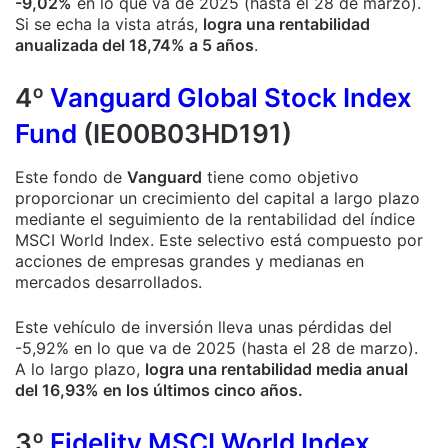
-9,02%
en lo que va de 2025 (hasta el 28 de marzo).
Si se echa la vista atrás,
logra una rentabilidad
anualizada del 18,74% a 5 años
.
4º
Vanguard Global Stock Index
Fund
(IE00B03HD191)
Este fondo de
Vanguard
tiene como objetivo
proporcionar un crecimiento del capital a largo plazo
mediante el seguimiento de la rentabilidad del índice
MSCI World Index. Este selectivo está compuesto por
acciones de empresas grandes y medianas en
mercados desarrollados.
Este vehículo de inversión lleva unas pérdidas del
-5,92% en lo que va de 2025 (hasta el 28 de marzo).
A lo largo plazo,
logra una rentabilidad media anual
del 16,93% en los últimos cinco años.
3º
Fidelity MSCI World Index