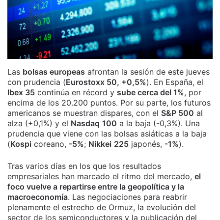
Las
bolsas europeas
afrontan la sesión de este jueves
con prudencia (
Eurostoxx 50, +0,5%
). En España, el
Ibex 35
continúa en récord y
sube cerca del 1%
, por
encima de los 20.200 puntos. Por su parte, los futuros
americanos se muestran dispares, con el
S&P 500
al
alza (+0,1%) y el
Nasdaq
100
a la baja (-0,3%). Una
prudencia que viene con las bolsas asiáticas a la baja
(
Kospi
coreano,
-5%
;
Nikkei
225
japonés,
-1%
).
Tras varios días en los que los resultados
empresariales han marcado el ritmo del mercado,
el
foco vuelve a repartirse entre la geopolítica y la
macroeconomía
. Las negociaciones para reabrir
plenamente el estrecho de Ormuz, la evolución del
sector de los semiconductores y la publicación del