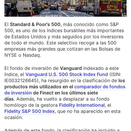
El
Standard & Poor's 500
, más conocido como S&P
500, es uno de los índices bursátiles más importantes
de Estados Unidos y más seguidos por los inversores
de todo el mundo. Este selectivo recoge a las 500
empresas más grandes que cotizan en las Bolsas de
NYSE o Nasdaq.
El fondo de inversión de
Vanguard
indexado a este
índice, el
Vanguard U.S. 500 Stock Index Fund
(ISIN:
IE0032126645), ha resurgido en la clasificación de
los
productos más utilizados en el
comparador de fondos
de inversión
de Finect en los últimos siete
días
. Además, ha vuelto a desplazar a su fondo
homólogo de la gestora
Fidelity International
, el
Fidelity S&P 500 Index
, que no ha aparecido en esta
ocasión.
Además de este fondo, la clasificación ha incluido a