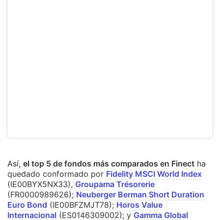
Así,
el
top 5 de fondos más comparados en Finect
ha
quedado conformado por
Fidelity MSCI World Index
(IE00BYX5NX33),
Groupama Trésorerie
(FR0000989626);
Neuberger Berman Short Duration
Euro Bond
(IE00BFZMJT78);
Horos Value
Internacional
(ES0146309002); y
Gamma Global