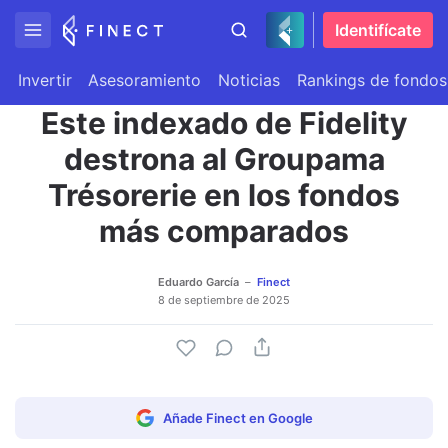
Identifícate
Invertir
Asesoramiento
Noticias
Rankings de fondos
Este indexado de Fidelity
destrona al Groupama
Trésorerie en los fondos
más comparados
Eduardo García
Finect
8 de septiembre de 2025
Añade Finect en Google