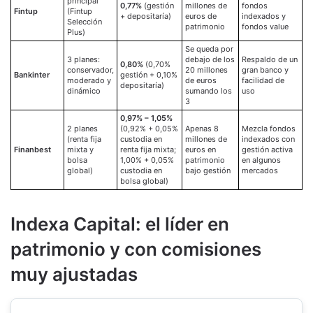
principal
0,77%
(gestión
millones de
fondos
Fintup
(Fintup
+ depositaría)
euros de
indexados y
Selección
patrimonio
fondos value
Plus)
Se queda por
3 planes:
debajo de los
Respaldo de un
0,80%
(0,70%
conservador,
20 millones
gran banco y
Bankinter
gestión + 0,10%
moderado y
de euros
facilidad de
depositaría)
dinámico
sumando los
uso
3
0,97% – 1,05%
2 planes
(0,92% + 0,05%
Apenas 8
Mezcla fondos
(renta fija
custodia en
millones de
indexados con
Finanbest
mixta y
renta fija mixta;
euros en
gestión activa
bolsa
1,00% + 0,05%
patrimonio
en algunos
global)
custodia en
bajo gestión
mercados
bolsa global)
Indexa Capital: el líder en
patrimonio y con comisiones
muy ajustadas