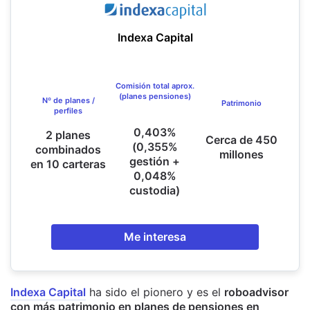
Indexa Capital
Comisión total aprox.
(planes pensiones)
Nº de planes /
Patrimonio
perfiles
0,403%
2 planes
Cerca de 450
(0,355%
combinados
millones
gestión +
en 10 carteras
0,048%
custodia)
Me interesa
Indexa Capital
ha sido el pionero y es el
roboadvisor
con más patrimonio en planes de pensiones en