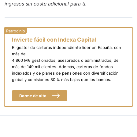
todos permiten traspasos desde otros
ingresos sin coste adicional para ti.
planes sin impacto fiscal y mantienen las
mismas ventajas fiscales que cualquier plan
de pensiones tradicional.
Invierte fácil con Indexa Capital
El gestor de carteras independiente líder en España, con
más de
4.860 M€ gestionados, asesorados o administrados, de
más de 149 mil clientes. Además, carteras de fondos
indexados y de planes de pensiones con diversificación
global y comisiones 80 % más bajas que los bancos.
Darme de alta