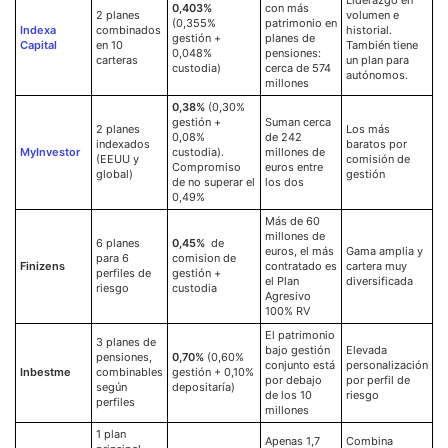
Liderazgo en
0,403%
con más
2 planes
volumen e
(0,355%
patrimonio en
Indexa
combinados
historial.
gestión +
planes de
Capital
en 10
También tiene
0,048%
pensiones:
carteras
un plan para
custodia)
cerca de 574
autónomos.
millones
0,38%
(0,30%
gestión +
Suman cerca
2 planes
Los más
0,08%
de 242
indexados
baratos por
MyInvestor
custodia).
millones de
(EEUU y
comisión de
Compromiso
euros entre
global)
gestión
de no superar el
los dos
0,49%
Más de 60
millones de
6 planes
0,45%
de
euros, el más
Gama amplia y
para 6
comision de
Finizens
contratado es
cartera muy
perfiles de
gestión +
el Plan
diversificada
riesgo
custodia
Agresivo
100% RV
El patrimonio
3 planes de
bajo gestión
Elevada
pensiones,
0,70%
(0,60%
conjunto está
personalización
Inbestme
combinables
gestión + 0,10%
por debajo
por perfil de
según
depositaría)
de los 10
riesgo
perfiles
millones
1 plan
Apenas 1,7
Combina