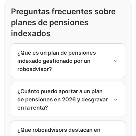
Preguntas frecuentes sobre
planes de pensiones
indexados
¿Qué es un plan de pensiones
indexado gestionado por un
roboadvisor?
Es un plan de pensiones que invierte
principalmente en fondos indexados y cuya
¿Cuánto puedo aportar a un plan
cartera se gestiona de forma automatizada
de pensiones en 2026 y desgravar
según tu perfil de riesgo. El roboadvisor se
en la renta?
encarga de ajustar la distribución entre
renta fija y renta variable con el objetivo de
En los planes individuales puedes aportar
mantener el nivel de riesgo elegido,
hasta 1.500 euros al año con derecho a
¿Qué roboadvisors destacan en
normalmente con comisiones más bajas
desgravación. Si eres autónomo, algunos