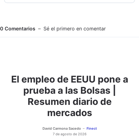
0
Comentarios
Sé el primero en comentar
El empleo de EEUU pone a
Adjuntar imagen
Comentar
prueba a las Bolsas |
Resumen diario de
mercados
David Carmona Sacedo
Finect
7 de agosto de 2026