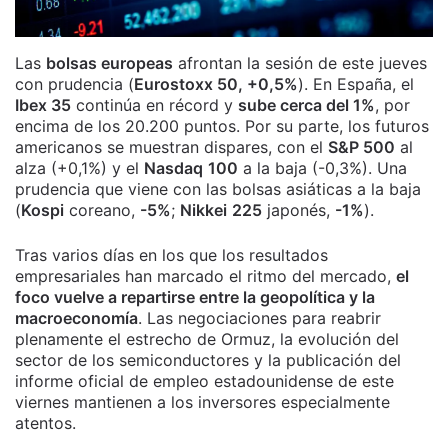
Las
bolsas europeas
afrontan la sesión de este jueves
con prudencia (
Eurostoxx 50, +0,5%
). En España, el
Ibex 35
continúa en récord y
sube cerca del 1%
, por
encima de los 20.200 puntos. Por su parte, los futuros
americanos se muestran dispares, con el
S&P 500
al
alza (+0,1%) y el
Nasdaq
100
a la baja (-0,3%). Una
prudencia que viene con las bolsas asiáticas a la baja
(
Kospi
coreano,
-5%
;
Nikkei
225
japonés,
-1%
).
Tras varios días en los que los resultados
empresariales han marcado el ritmo del mercado,
el
foco vuelve a repartirse entre la geopolítica y la
macroeconomía
. Las negociaciones para reabrir
plenamente el estrecho de Ormuz, la evolución del
sector de los semiconductores y la publicación del
informe oficial de empleo estadounidense de este
viernes mantienen a los inversores especialmente
atentos.