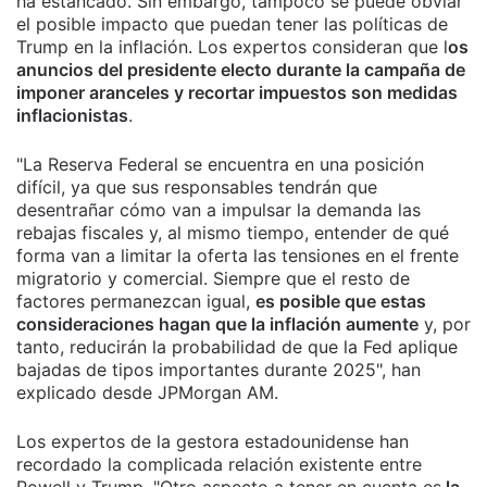
ha estancado. Sin embargo, tampoco se puede obviar
el posible impacto que puedan tener las políticas de
Trump en la inflación. Los expertos consideran que l
os
anuncios del presidente electo durante la campaña de
imponer aranceles y recortar impuestos son medidas
inflacionistas
.
"La Reserva Federal se encuentra en una posición
difícil, ya que sus responsables tendrán que
desentrañar cómo van a impulsar la demanda las
rebajas fiscales y, al mismo tiempo, entender de qué
forma van a limitar la oferta las tensiones en el frente
migratorio y comercial. Siempre que el resto de
factores permanezcan igual,
es posible que estas
consideraciones hagan que la inflación aumente
y, por
tanto, reducirán la probabilidad de que la Fed aplique
bajadas de tipos importantes durante 2025", han
explicado desde JPMorgan AM.
Los expertos de la gestora estadounidense han
recordado la complicada relación existente entre
Powell y Trump. "Otro aspecto a tener en cuenta es
la