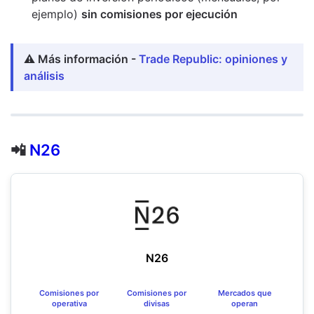
ejemplo)
sin comisiones por ejecución
⚠️ Más información -
Trade Republic: opiniones y
análisis
📲
N26
N26
Comisiones por
Comisiones por
Mercados que
operativa
divisas
operan