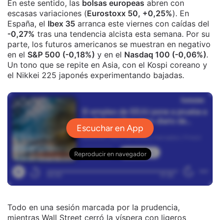
En este sentido, las
bolsas europeas
abren con
escasas variaciones (
Eurostoxx 50, +0,25%
). En
España, el
Ibex 35
arranca este viernes con caídas del
-0,27%
tras una tendencia alcista esta semana. Por su
parte, los futuros americanos se muestran en negativo
en el
S&P 500 (-0,18%)
y en el
Nasdaq 100 (-0,06%)
.
Un tono que se repite en Asia, con el Kospi coreano y
el Nikkei 225 japonés experimentando bajadas.
Todo en una sesión marcada por la prudencia,
mientras Wall Street cerró la víspera con ligeros