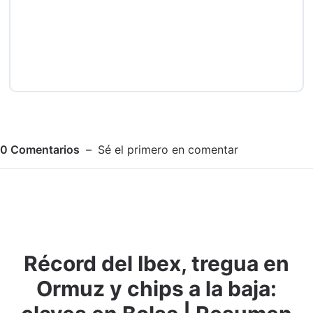
0
Comentarios
Sé el primero en comentar
Récord del Ibex, tregua en
Adjuntar imagen
Comentar
Ormuz y chips a la baja: