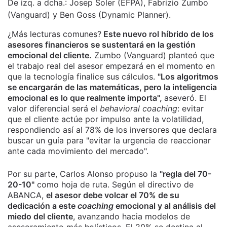
De izq. a dcha.: Josep Soler (EFPA), Fabrizio Zumbo
(Vanguard) y Ben Goss (Dynamic Planner).
¿Más lecturas comunes?
Este nuevo rol híbrido de los
asesores financieros se sustentará en la gestión
emocional del cliente.
Zumbo (Vanguard) planteó que
el trabajo real del asesor empezará en el momento en
que la tecnología finalice sus cálculos.
"Los algoritmos
se encargarán de las matemáticas, pero la inteligencia
emocional es lo que realmente importa",
aseveró. El
valor diferencial será el
behavioral coaching
: evitar
que el cliente actúe por impulso ante la volatilidad,
respondiendo así al 78% de los inversores que declara
buscar un guía para "evitar la urgencia de reaccionar
ante cada movimiento del mercado".
Por su parte, Carlos Alonso propuso la
"regla del 70-
20-10"
como hoja de ruta. Según el directivo de
ABANCA,
el asesor debe volcar el 70% de su
dedicación a este
coaching
emocional y al análisis del
miedo del cliente
, avanzando hacia modelos de