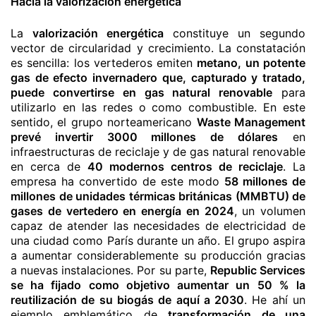
Hacia la valorización energética
La
valorización energética
constituye un segundo
vector de circularidad y crecimiento. La constatación
es sencilla: los vertederos emiten
metano, un potente
gas de efecto invernadero que, capturado y tratado,
puede convertirse en gas natural renovable
para
utilizarlo en las redes o como combustible. En este
sentido, el grupo norteamericano
Waste Management
prevé invertir 3000 millones de dólares
en
infraestructuras de reciclaje y de gas natural renovable
en cerca de
40 modernos centros de reciclaje
. La
empresa ha convertido de este modo
58 millones de
millones de unidades térmicas británicas (MMBTU) de
gases de vertedero en energía en 2024
, un volumen
capaz de atender las necesidades de electricidad de
una ciudad como París durante un año. El grupo aspira
a aumentar considerablemente su producción gracias
a nuevas instalaciones. Por su parte,
Republic Services
se ha fijado como objetivo aumentar un 50 % la
reutilización de su biogás de aquí a 2030
. He ahí un
ejemplo emblemático de
transformación de una