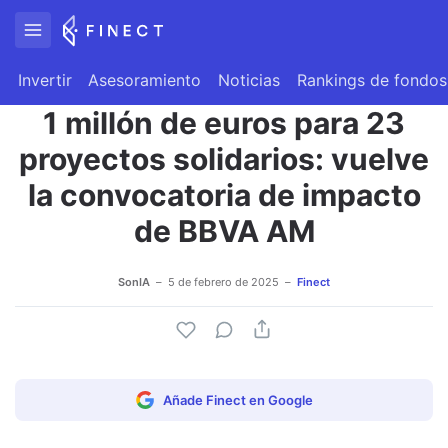
Invertir
Asesoramiento
Noticias
Rankings de fondos
1 millón de euros para 23
proyectos solidarios: vuelve
la convocatoria de impacto
de BBVA AM
SonIA
5 de febrero de 2025
Finect
Añade Finect en Google