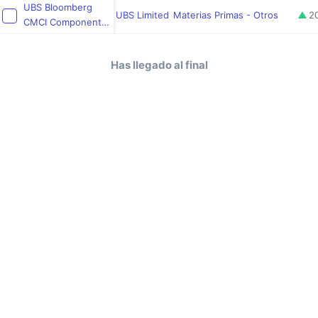
UBS Bloomberg
UBS Limited
Materias Primas - Otros
2
CMCI Components
Total Return
Soybeans USD ETC
Has llegado al final