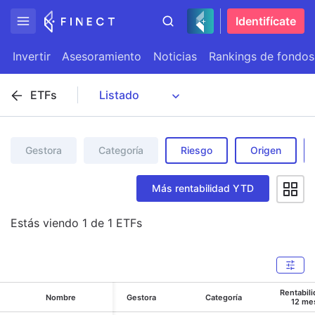
Identifícate
Invertir
Asesoramiento
Noticias
Rankings de fondos
ETFs
Gestora
Categoría
Riesgo
Origen
Más rentabilidad YTD
Estás viendo
1
de
1
ETFs
Rentabil
Nombre
Gestora
Categoría
12 me