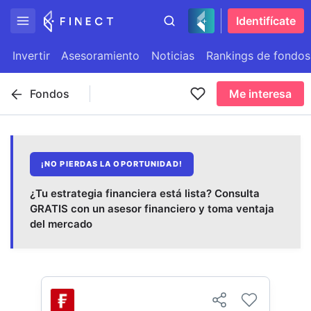
Identifícate
Invertir
Asesoramiento
Noticias
Rankings de fondos
Fondos
Me interesa
¡NO PIERDAS LA OPORTUNIDAD!
¿Tu estrategia financiera está lista? Consulta
GRATIS con un asesor financiero y toma ventaja
del mercado