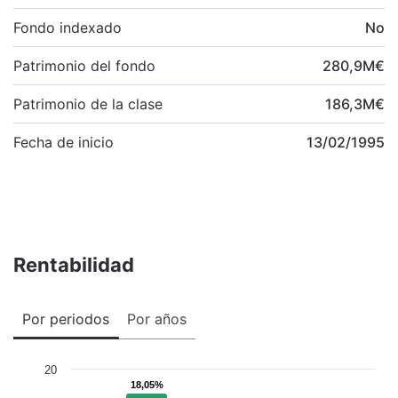
Fondo indexado
No
Patrimonio del fondo
280,9
M
€
Patrimonio de la clase
186,3
M
€
Fecha de inicio
13/02/1995
Rentabilidad
Por periodos
Por años
20
18,05%
18,05%