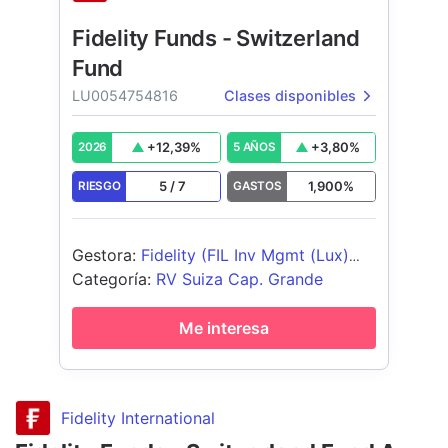
Fidelity Funds - Switzerland
Fund
LU0054754816
Clases disponibles
+
12,39
%
+
3,80
%
2026
5 AÑOS
5
/
7
1,900
%
RIESGO
GASTOS
Gestora
:
Fidelity (FIL Inv Mgmt (Lux)
S.A.)
Categoría
:
RV Suiza Cap. Grande
Me interesa
Fidelity International