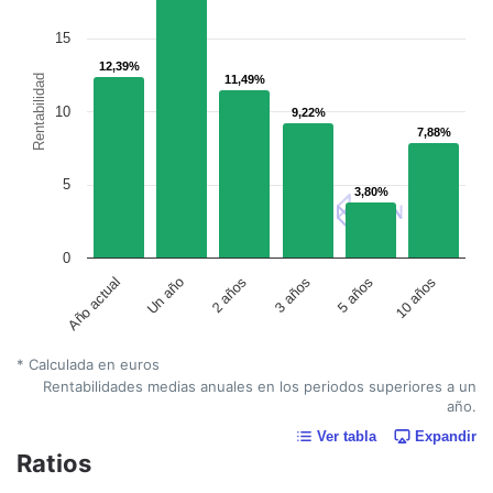
15
12,39%
12,39%
Rentabilidad
11,49%
11,49%
10
9,22%
9,22%
7,88%
7,88%
5
3,80%
3,80%
0
Un año
5 años
2 años
10 años
Año actual
3 años
* Calculada en euros
Rentabilidades medias anuales en los periodos superiores a un
año.
Ver tabla
Expandir
Ratios