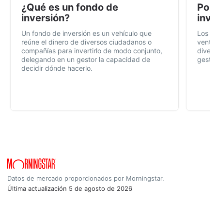
¿Qué es un fondo de
Por 
inversión?
inve
Un fondo de inversión es un vehículo que
Los f
reúne el dinero de diversos ciudadanos o
ventaj
compañías para invertirlo de modo conjunto,
divers
delegando en un gestor la capacidad de
gestió
decidir dónde hacerlo.
Datos de mercado proporcionados por Morningstar.
Última actualización
5 de agosto de 2026