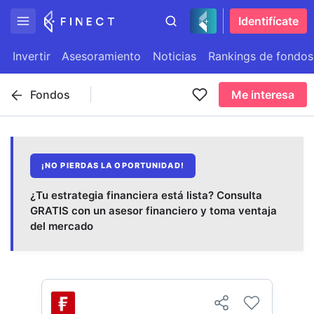
Identifícate
Invertir
Asesoramiento
Noticias
Rankings de fondos
Fondos
Me interesa
¡NO PIERDAS LA OPORTUNIDAD!
¿Tu estrategia financiera está lista? Consulta
GRATIS con un asesor financiero y toma ventaja
del mercado