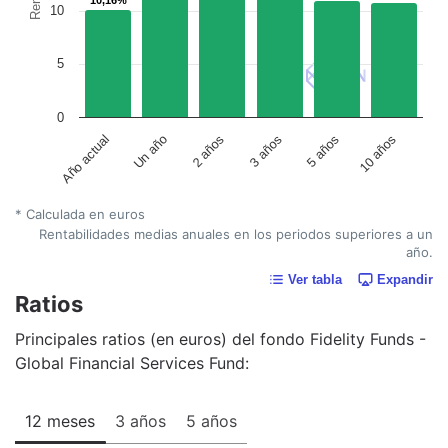
10
5
0
Un año
5 años
2 años
10 años
Año actual
3 años
* Calculada en euros
Rentabilidades medias anuales en los periodos superiores a un
año.
Ver tabla
Expandir
Ratios
Principales ratios (en euros) del fondo Fidelity Funds -
Global Financial Services Fund:
12 meses
3 años
5 años