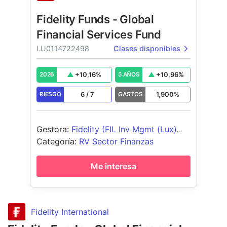
Fidelity Funds - Global
Financial Services Fund
LU0114722498
Clases disponibles
+
10,16
%
+
10,96
%
2026
5 AÑOS
6
/
7
1,900
%
RIESGO
GASTOS
Gestora
:
Fidelity (FIL Inv Mgmt (Lux)
S.A.)
Categoría
:
RV Sector Finanzas
Me interesa
Fidelity International