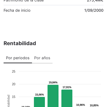
Fecha de inicio
1/09/2000
Rentabilidad
Por periodos
Por años
25
19,84%
19,84%
20
17,91%
17,91%
15,06%
15,06%
Rentabilidad
15
10,96%
10,96%
10,85%
10,85%
10,16%
10,16%