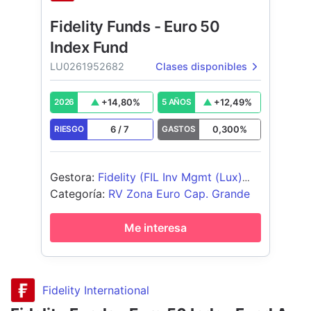
Fidelity Funds - Euro 50
Index Fund
LU0261952682
Clases disponibles
+
14,80
%
+
12,49
%
2026
5 AÑOS
6
/
7
0,300
%
RIESGO
GASTOS
Gestora
:
Fidelity (FIL Inv Mgmt (Lux)
S.A.)
Categoría
:
RV Zona Euro Cap. Grande
Me interesa
Fidelity International