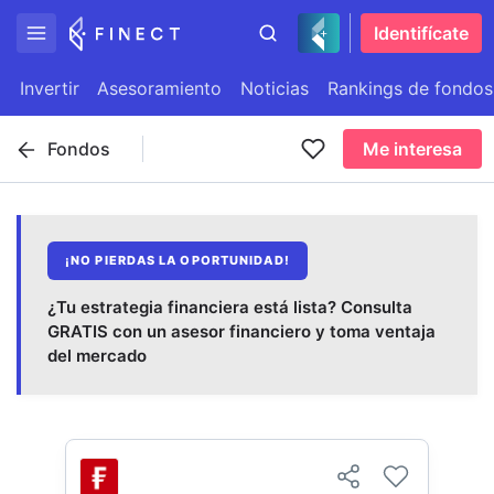
Identifícate
Invertir
Asesoramiento
Noticias
Rankings de fondos
Fondos
Me interesa
¡NO PIERDAS LA OPORTUNIDAD!
¿Tu estrategia financiera está lista? Consulta
GRATIS con un asesor financiero y toma ventaja
del mercado