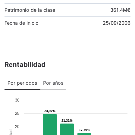
Patrimonio de la clase
361,4
M
€
Fecha de inicio
25/09/2006
Rentabilidad
Por periodos
Por años
30
24,97%
24,97%
25
21,31%
21,31%
20
17,79%
17,79%