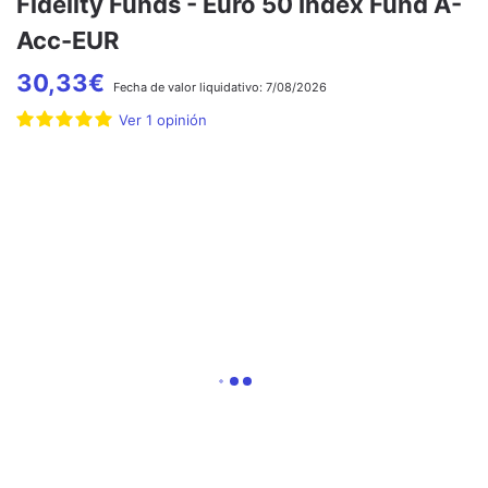
Fidelity Funds - Euro 50 Index Fund A-
Acc-EUR
30,33
€
Fecha de
valor liquidativo:
7/08/2026
Ver
1
opinión