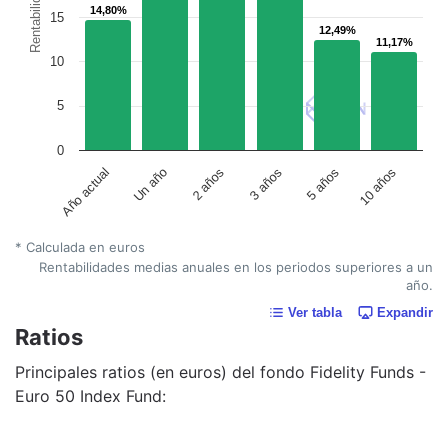
Rentabilidad
14,80%
14,80%
15
12,49%
12,49%
11,17%
11,17%
10
5
0
Un año
5 años
2 años
10 años
Año actual
3 años
* Calculada en euros
Rentabilidades medias anuales en los periodos superiores a un
año.
Ver tabla
Expandir
Ratios
Principales ratios (en euros) del fondo Fidelity Funds -
Euro 50 Index Fund: