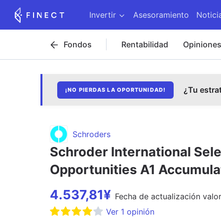
Invertir
Asesoramiento
Notici
Fondos
Rentabilidad
Opinione
¿Tu estra
¡NO PIERDAS LA OPORTUNIDAD!
Schroders
Schroder International Sel
Opportunities A1 Accumula
4.537,81
¥
Fecha de
actualización
valor
Ver
1
opinión