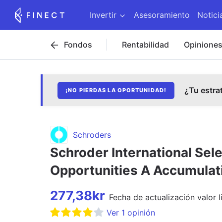
Invertir
Asesoramiento
Notici
Fondos
Rentabilidad
Opinione
¿Tu estra
¡NO PIERDAS LA OPORTUNIDAD!
Schroders
Schroder International Sel
Opportunities A Accumulat
277,38
kr
Fecha de
actualización
valor l
Ver
1
opinión