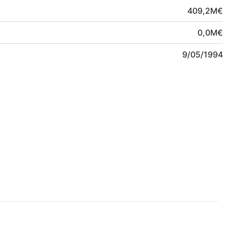
409,2
M
€
0,0
M
€
9/05/1994