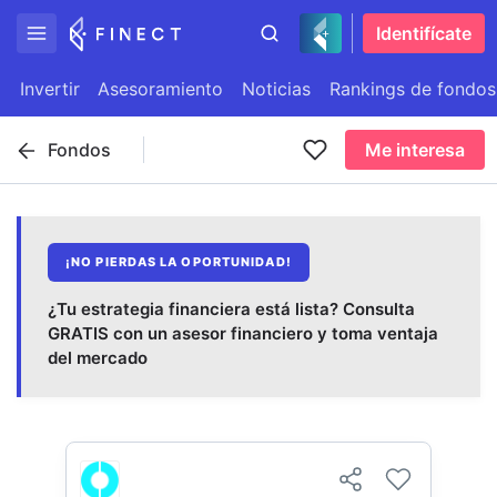
Identifícate
Invertir
Asesoramiento
Noticias
Rankings de fondos
Fondos
Me interesa
¡NO PIERDAS LA OPORTUNIDAD!
¿Tu estrategia financiera está lista? Consulta
GRATIS con un asesor financiero y toma ventaja
del mercado