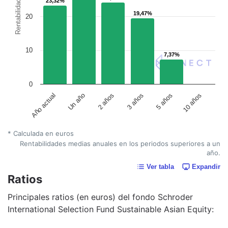
23,32%
23,32%
Rentabilidad
19,47%
19,47%
20
10
7,37%
7,37%
0
Un año
5 años
2 años
10 años
Año actual
3 años
* Calculada en euros
Rentabilidades medias anuales en los periodos superiores a un
año.
Ver tabla
Expandir
Ratios
Principales ratios (en euros) del fondo Schroder
International Selection Fund Sustainable Asian Equity: