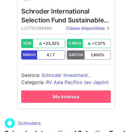
Schroder International
Selection Fund Sustainable
Asian Equity
LU1725198490
Clases disponibles
+
23,32
%
+
7,37
%
2026
5 AÑOS
6
/
7
1,600
%
RIESGO
GASTOS
Gestora
:
Schroder Investment
Management (Europe) S.A.
Categoría
:
RV Asia Pacífico (ex-Japón)
Me interesa
Schroders