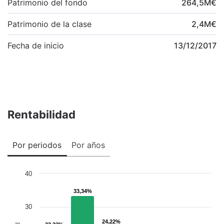
Patrimonio del fondo
264,5
M
€
Patrimonio de la clase
2,4
M
€
Fecha de inicio
13/12/2017
Rentabilidad
Por periodos
Por años
40
33,34%
33,34%
30
24,22%
24,22%