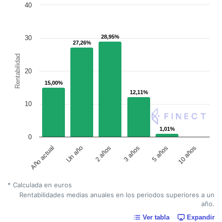
40
28,95%
28,95%
30
27,26%
27,26%
Rentabilidad
20
15,00%
15,00%
12,11%
12,11%
10
1,01%
1,01%
0
Un año
5 años
2 años
10 años
Año actual
3 años
* Calculada en euros
Rentabilidades medias anuales en los periodos superiores a un
año.
Ver tabla
Expandir