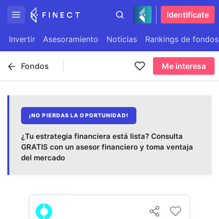
Identifícate
Invertir
Asesoramiento
Noticias
Rankings de fondos
Fondos
Me interesa
¡NO PIERDAS LA OPORTUNIDAD!
¿Tu estrategia financiera está lista? Consulta
GRATIS con un asesor financiero y toma ventaja
del mercado