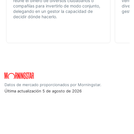
reúne el dinero de diversos ciudadanos o
ventaj
compañías para invertirlo de modo conjunto,
divers
delegando en un gestor la capacidad de
gestió
decidir dónde hacerlo.
Datos de mercado proporcionados por Morningstar.
Última actualización
5 de agosto de 2026