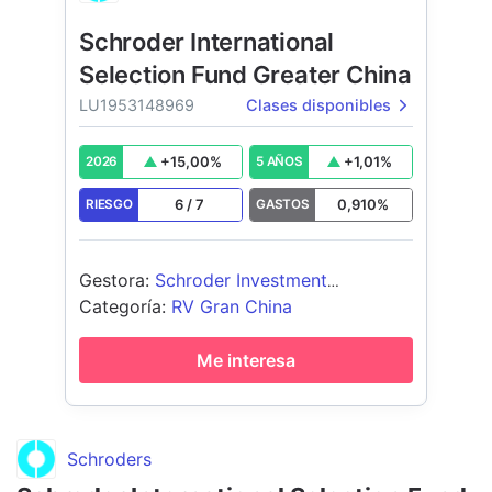
Schroder International
Selection Fund Greater China
LU1953148969
Clases disponibles
+
15,00
%
+
1,01
%
2026
5 AÑOS
6
/
7
0,910
%
RIESGO
GASTOS
Gestora
:
Schroder Investment
Management (Europe) S.A.
Categoría
:
RV Gran China
Me interesa
Schroders