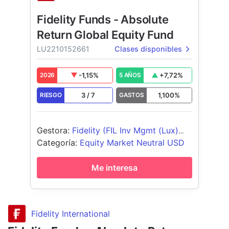
Fidelity Funds - Absolute
Return Global Equity Fund
LU2210152661
Clases disponibles
-1,15
%
+
7,72
%
2026
5 AÑOS
3
/
7
1,100
%
RIESGO
GASTOS
Gestora
:
Fidelity (FIL Inv Mgmt (Lux)
S.A.)
Categoría
:
Equity Market Neutral USD
Me interesa
Fidelity International