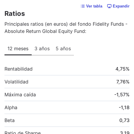
Ver tabla
Expandir
Ratios
Principales ratios (en euros) del fondo Fidelity Funds -
Absolute Return Global Equity Fund:
12 meses
3 años
5 años
Rentabilidad
4,75
%
Volatilidad
7,76
%
Máxima caída
-1,57
%
Alpha
-1,18
Beta
0,73
Ratio de Sharpe
3,19