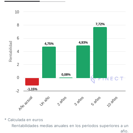
10
7,72%
7,72%
8
6
4,93%
4,93%
Rentabilidad
4,75%
4,75%
4
2
0,08%
0,08%
0
-1,15%
-1,15%
-2
Un año
5 años
2 años
10 años
Año actual
3 años
* Calculada en euros
Rentabilidades medias anuales en los periodos superiores a un
año.