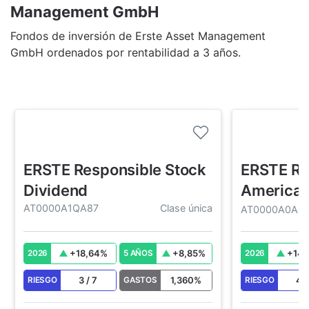
Management GmbH
Fondos de inversión de Erste Asset Management
GmbH ordenados por rentabilidad a 3 años.
ERSTE Responsible Stock
ERSTE Re
Dividend
America
AT0000A1QA87
Clase única
AT0000A0A1P
+
18,64
%
+
8,85
%
+
14,
2026
5 AÑOS
2026
3
/
7
1,360
%
4
RIESGO
GASTOS
RIESGO