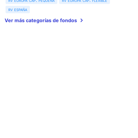
rv europa cap. pequeña
rv europa cap. flexible
rv españa
Ver más categorías de fondos