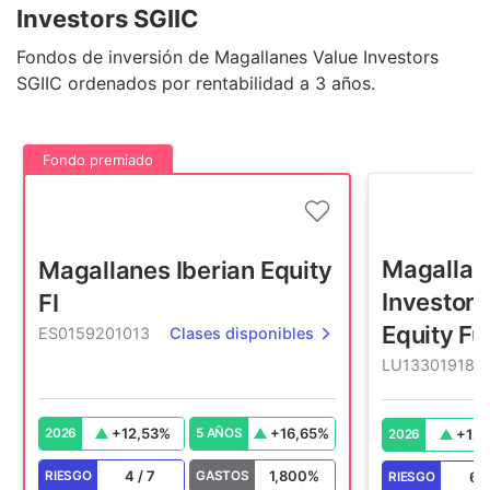
Investors SGIIC
Fondos de inversión de Magallanes Value Investors
SGIIC ordenados por rentabilidad a 3 años.
Fondo premiado
Magallan
Magallanes Iberian Equity
Investors
FI
Equity F
ES0159201013
Clases disponibles
LU133019189
+
12,53
%
+
16,65
%
2026
5 AÑOS
+
12,
2026
4
/
7
1,800
%
RIESGO
GASTOS
6
RIESGO