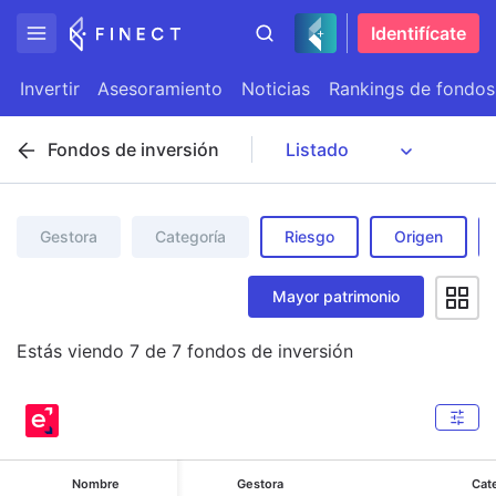
Identifícate
Invertir
Asesoramiento
Noticias
Rankings de fondos
Fondos de inversión
Gestora
Categoría
Riesgo
Origen
Mayor patrimonio
Estás viendo
7
de
7
fondos de inversión
Nombre
Gestora
Cat