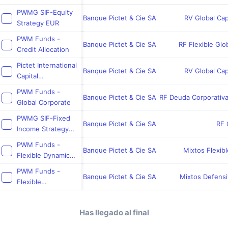
PWMG SIF-Equity
Banque Pictet & Cie SA
RV Global Ca
Strategy EUR
PWM Funds -
Banque Pictet & Cie SA
RF Flexible Gl
Credit Allocation
Pictet International
Banque Pictet & Cie SA
RV Global Ca
Capital
Management-World
PWM Funds -
Equity Selection
Banque Pictet & Cie SA
RF Deuda Corporativa
Global Corporate
PWMG SIF-Fixed
Banque Pictet & Cie SA
RF 
Income Strategy
EUR
PWM Funds -
Banque Pictet & Cie SA
Mixtos Flexib
Flexible Dynamic
EUR
PWM Funds -
Banque Pictet & Cie SA
Mixtos Defensi
Flexible
Conservative EUR
Has llegado al final