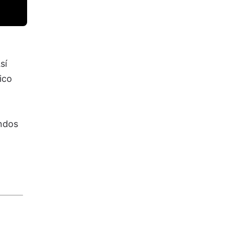
sí
ico
ondos