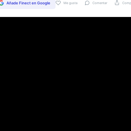
Añade Finect en Google
Me gusta
Comentar
Compa