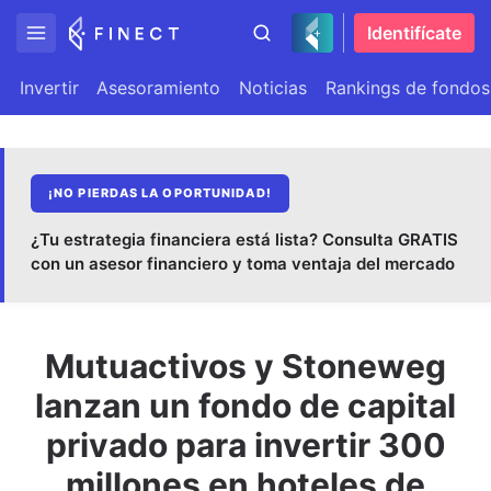
Identifícate
Invertir
Asesoramiento
Noticias
Rankings de fondos
¡NO PIERDAS LA OPORTUNIDAD!
¿Tu estrategia financiera está lista? Consulta GRATIS
con un asesor financiero y toma ventaja del mercado
Mutuactivos y Stoneweg
lanzan un fondo de capital
privado para invertir 300
millones en hoteles de