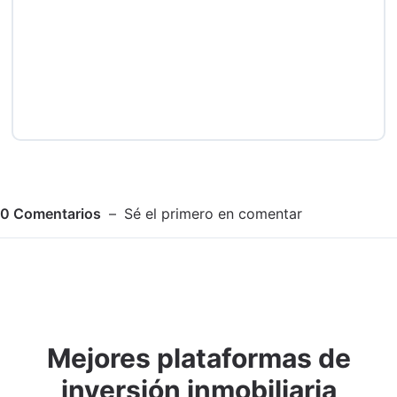
0
Comentarios
Sé el primero en comentar
Mejores plataformas de
Adjuntar imagen
Comentar
inversión inmobiliaria