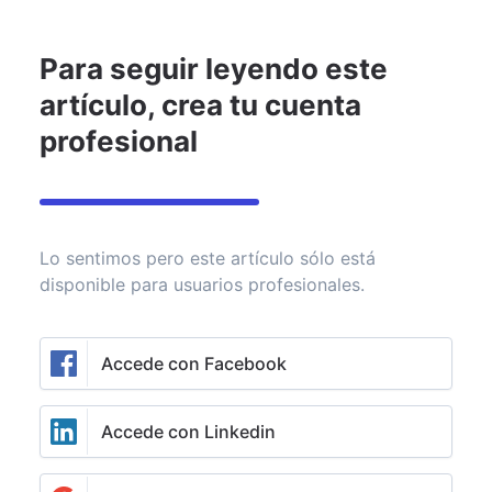
Identifícate
Para seguir leyendo este
Invertir
Asesoramiento
Noticias
Rankings de fondos
artículo, crea tu cuenta
Nvidia sufrió el mayor
profesional
desplome de la historia de
Wall Street en un día: perdió
600.000 millones
Lo sentimos pero este artículo sólo está
disponible para usuarios profesionales.
Eduardo García
Finect
28 de enero de 2025
Accede con Facebook
Accede con Linkedin
Añade Finect en Google