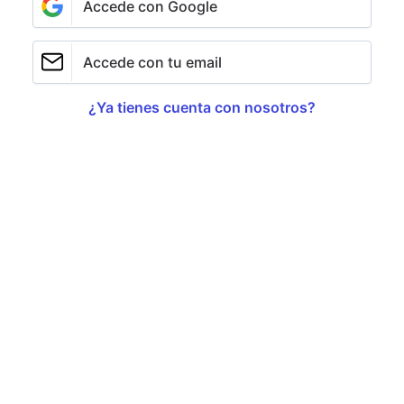
Accede con Google
Accede con tu email
¿Ya tienes cuenta con nosotros?
Las acciones de Nvidia sufrieron una caída del 16,86%
durante la sesión bursátil de este lunes, tras la
aparición de DeepSeek, el rival chino de Chat GPT. La
compañía fabricante de chips
sufrió el mayor
desplome bursátil de la historia de Wall Street
al
perder 589.000 millones de dólares
(unos 561.000