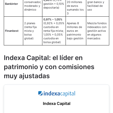
0,80%
(0,70%
conservador,
20 millones
gran banco y
Bankinter
gestión + 0,10%
moderado y
de euros
facilidad de
depositaría)
dinámico
sumando los
uso
3
0,97% – 1,05%
2 planes
(0,92% + 0,05%
Apenas 8
Mezcla fondos
(renta fija
custodia en
millones de
indexados con
Finanbest
mixta y
renta fija mixta;
euros en
gestión activa
bolsa
1,00% + 0,05%
patrimonio
en algunos
global)
custodia en
bajo gestión
mercados
bolsa global)
Indexa Capital: el líder en
patrimonio y con comisiones
muy ajustadas
Indexa Capital