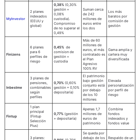
0,38%
(0,30%
gestión +
Suman cerca
2 planes
Los más
0,08%
de 242
indexados
baratos por
MyInvestor
custodia).
millones de
(EEUU y
comisión de
Compromiso
euros entre
global)
gestión
de no superar el
los dos
0,49%
Más de 60
millones de
6 planes
0,45%
de
euros, el más
Gama amplia y
para 6
comision de
Finizens
contratado es
cartera muy
perfiles de
gestión +
el Plan
diversificada
riesgo
custodia
Agresivo
100% RV
El patrimonio
3 planes de
bajo gestión
Elevada
pensiones,
0,70%
(0,60%
conjunto está
personalización
Inbestme
combinables
gestión + 0,10%
por debajo
por perfil de
según
depositaría)
de los 10
riesgo
perfiles
millones
1 plan
Apenas 1,7
Combina
principal
0,77%
(gestión
millones de
fondos
Fintup
(Fintup
+ depositaría)
euros de
indexados y
Selección
patrimonio
fondos value
Plus)
Se queda por
3 planes:
debajo de los
Respaldo de un