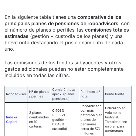
En la siguiente tabla tienes una
comparativa de los
principales planes de pensiones de roboadvisors
, con
el número de planes o perfiles, las
comisiones totales
estimadas
(gestión + custodia de los planes) y una
breve nota destacando el posicionamiento de cada
uno.
Las comisiones de los fondos subyacentes y otros
gastos adicionales pueden no estar completamente
incluidos en todas las cifras.
Comisión total
Nº de planes
Patrimonio /
Roboadvisor
aprox. (planes
Punto fuerte
/ perfiles
nota
pensiones)
Roboadvisor
Liderazgo en
0,403%
con más
2 planes
volumen e
(0,355%
patrimonio en
Indexa
combinados
historial.
gestión +
planes de
Capital
en 10
También tiene
0,048%
pensiones:
carteras
un plan para
custodia)
cerca de 574
autónomos.
millones