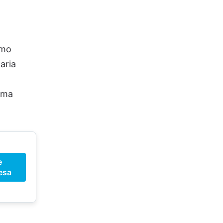
omo
aria
ema
e
esa