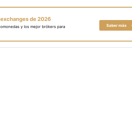
y exchanges de 2026
Saber más
tomonedas y los mejor brókers para