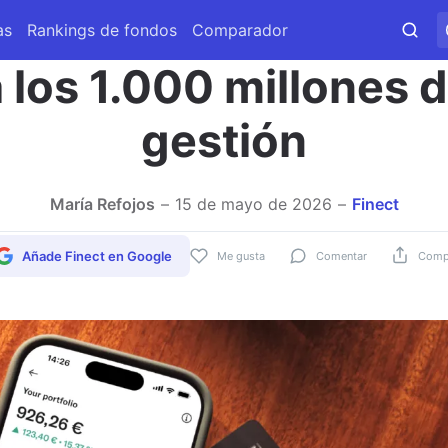
as
Rankings de fondos
Comparador
 los 1.000 millones d
gestión
María Refojos
15 de mayo de 2026
Finect
Añade Finect en Google
Me gusta
Comentar
Compa