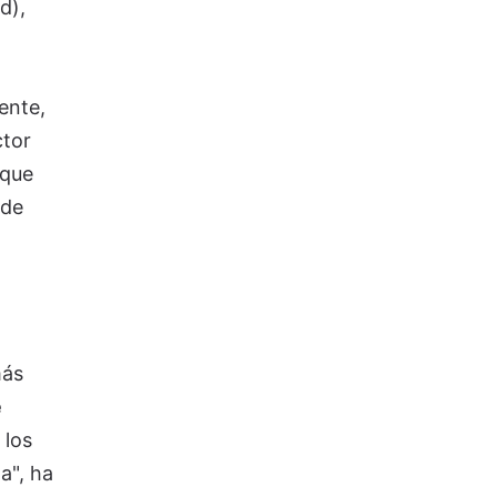
d),
ente,
ctor
 que
 de
más
e
 los
a", ha