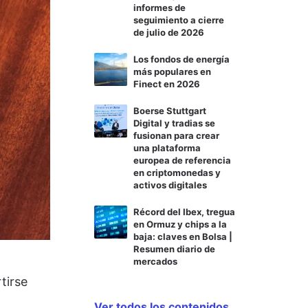
informes de
seguimiento a cierre
de julio de 2026
Los fondos de energía
más populares en
Finect en 2026
Boerse Stuttgart
Digital y tradias se
fusionan para crear
una plataforma
europea de referencia
en criptomonedas y
activos digitales
Récord del Ibex, tregua
en Ormuz y chips a la
baja: claves en Bolsa |
Resumen diario de
mercados
tirse
Ver todos los contenidos