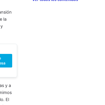
ansión
e la
 y
e
esa
as y a
ínimos
o. El