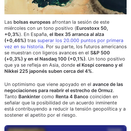
Las
bolsas europeas
afrontan la sesión de este
miércoles con un tono positivo (
Eurostoxx 50,
+0,3%
). En España,
el Ibex 35 arranca al alza
(+0,46%)
tras
superar los 20.000 puntos por primera
vez en su historia
. Por su parte, los futuros americanos
se muestran con ligeros avances en el
S&P 500
(+0,3%) y en el Nasdaq 100 (+0,1%)
. Un tono positivo
que ya se refleja en Asia, donde
el Kospi coreano y el
Nikkei 225 japonés suben cerca del 4%
.
Un optimismo que viene apoyado en el
avance de las
negociaciones para reabrir el estrecho de Ormuz
.
Tanto
Bankinter
como
Renta 4 Banco
coinciden en
señalar que la posibilidad de un acuerdo inminente
está contribuyendo a reducir la tensión geopolítica y a
sostener el apetito por el riesgo.