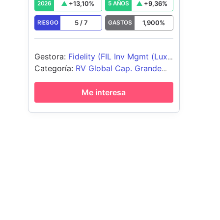
+
13,10
%
+
9,36
%
2026
5 AÑOS
5
/
7
1,900
%
RIESGO
GASTOS
Gestora
:
Fidelity (FIL Inv Mgmt (Lux)
S.A.)
Categoría
:
RV Global Cap. Grande
Blend
Me interesa