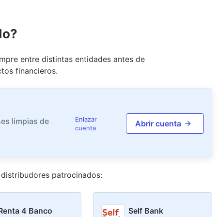
do?
pre entre distintas entidades antes de
tos financieros.
Enlazar
es limpias de
Abrir cuenta
cuenta
distribudor
es
patrocinado
s
:
Renta 4 Banco
Self Bank