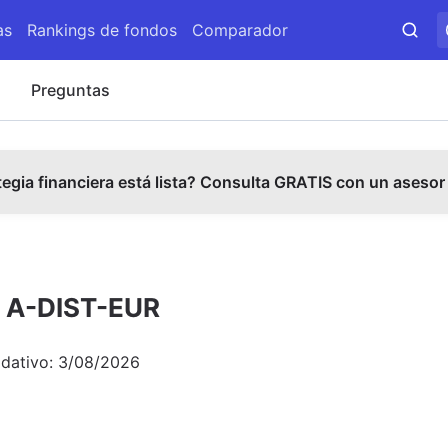
as
Rankings de fondos
Comparador
s
Preguntas
tegia financiera está lista? Consulta GRATIS con un asesor
d A-DIST-EUR
idativo:
3/08/2026