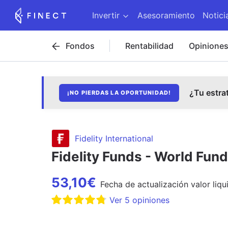
Invertir
Asesoramiento
Notici
Fondos
Rentabilidad
Opinione
¿Tu estra
¡NO PIERDAS LA OPORTUNIDAD!
Fidelity International
Fidelity Funds - World Fun
53,10
€
Fecha de
actualización
valor liqu
Ver
5
opiniones