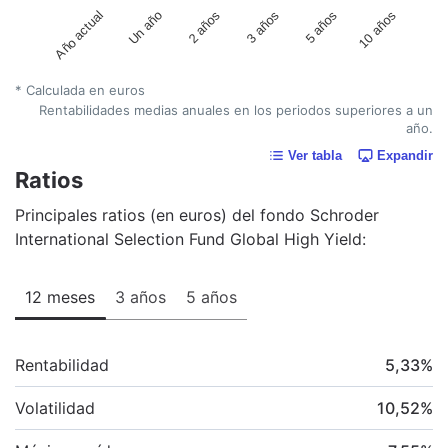
Año actual
Un año
2 años
3 años
5 años
10 años
* Calculada en euros
Rentabilidades medias anuales en los periodos superiores a un
año.
Ver tabla
Expandir
Ratios
Principales ratios (en euros) del fondo Schroder
International Selection Fund Global High Yield:
12 meses
3 años
5 años
Rentabilidad
5,33
%
Volatilidad
10,52
%