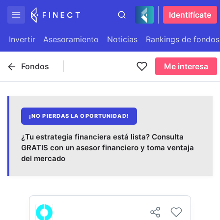
Identifícate
Invertir
Asesoramiento
Noticias
Rankings de fondos
Fondos
Me interesa
¡NO PIERDAS LA OPORTUNIDAD!
¿Tu estrategia financiera está lista? Consulta
GRATIS con un asesor financiero y toma ventaja
del mercado