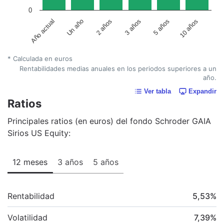
0
Un año
5 años
2 años
10 años
Año actual
3 años
* Calculada en euros
Rentabilidades medias anuales en los periodos superiores a un
año.
Ver tabla
Expandir
Ratios
Principales ratios (en euros) del fondo Schroder GAIA
Sirios US Equity:
12 meses
3 años
5 años
Rentabilidad
5,53
%
Volatilidad
7,39
%