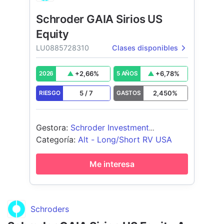
Schroder GAIA Sirios US
Equity
LU0885728310
Clases disponibles
+
2,66
%
+
6,78
%
2026
5 AÑOS
5
/
7
2,450
%
RIESGO
GASTOS
Gestora
:
Schroder Investment
Management (Europe) S.A.
Categoría
:
Alt - Long/Short RV USA
Me interesa
Schroders