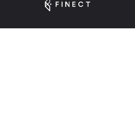
Suscríbete a nuestra Newsletter
Introduce tu e-mail para registrarte en Finect.
Sobre nosotros
Finect en 2025
Contacta