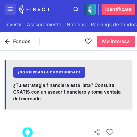
Identifícate
Invertir
Asesoramiento
Noticias
Rankings de fondos
Fondos
Me interesa
¡NO PIERDAS LA OPORTUNIDAD!
¿Tu estrategia financiera está lista? Consulta
GRATIS con un asesor financiero y toma ventaja
del mercado