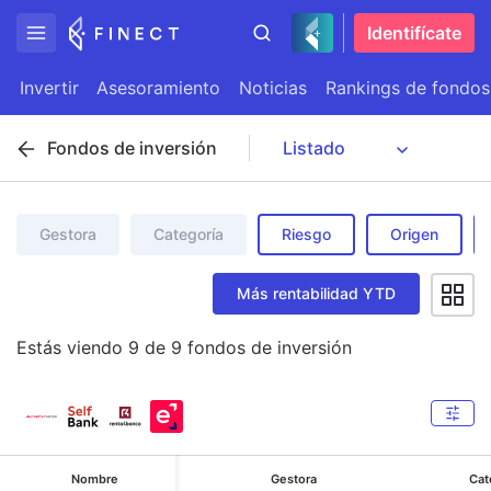
Identifícate
Invertir
Asesoramiento
Noticias
Rankings de fondos
Fondos de inversión
Gestora
Categoría
Riesgo
Origen
Más rentabilidad YTD
Estás viendo
9
de
9
fondos de inversión
Nombre
Gestora
Cat