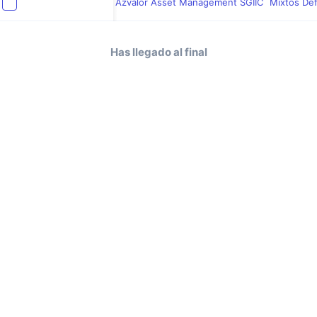
Azvalor Asset Management SGIIC
Mixtos De
Has llegado al final